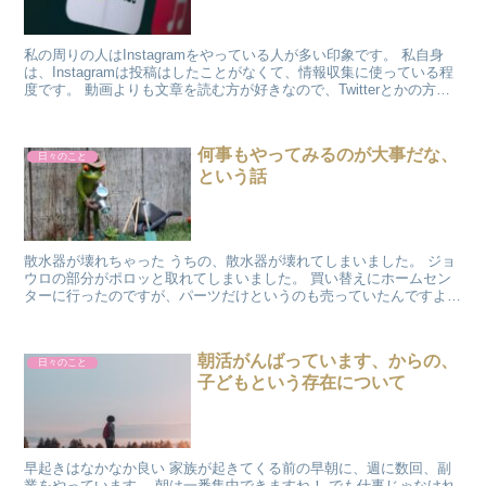
私の周りの人はInstagramをやっている人が多い印象です。 私自身
は、Instagramは投稿はしたことがなくて、情報収集に使っている程
度です。 動画よりも文章を読む方が好きなので、Twitterとかの方を
よく見ていたので...
何事もやってみるのが大事だな、
日々のこと
という話
散水器が壊れちゃった うちの、散水器が壊れてしまいました。 ジョ
ウロの部分がポロッと取れてしまいました。 買い替えにホームセン
ターに行ったのですが、パーツだけというのも売っていたんですよ
ね。 でも、元々ついていたの...
朝活がんばっています、からの、
日々のこと
子どもという存在について
早起きはなかなか良い 家族が起きてくる前の早朝に、週に数回、副
業をやっています。 朝は一番集中できますね！ でも仕事じゃなけれ