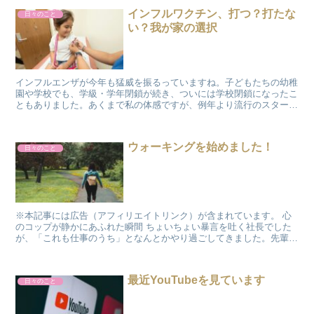
インフルワクチン、打つ？打たな
日々のこと
い？我が家の選択
インフルエンザが今年も猛威を振るっていますね。子どもたちの幼稚
園や学校でも、学級・学年閉鎖が続き、ついには学校閉鎖になったこ
ともありました。あくまで私の体感ですが、例年より流行のスタート
が早いなと感じています。 我が家は「ワクチン接...
ウォーキングを始めました！
日々のこと
※本記事には広告（アフィリエイトリンク）が含まれています。 心
のコップが静かにあふれた瞬間 ちょいちょい暴言を吐く社長でした
が、「これも仕事のうち」となんとかやり過ごしてきました。先輩が
社長から受けたストレスのはけ口に...
最近YouTubeを見ています
日々のこと