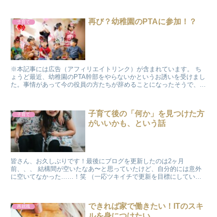
調悪いしな… 次女 お姉ちゃ...
再び？幼稚園のPTAに参加！？
子育て
※本記事には広告（アフィリエイトリンク）が含まれています。 ち
ょうど最近、幼稚園のPTA幹部をやらないかというお誘いを受けまし
た。事情があって今の役員の方たちが辞めることになったそうで、急
きょ声がかかった形です。 実は幹部経験...
子育て後の「何か」を見つけた方
子育て
がいいかも、という話
皆さん、お久しぶりです！最後にブログを更新したのは2ヶ月
前、、、 結構間が空いたなあ〜と思っていたけど、自分的には意外
に空いてなかった……！笑 （一応ツキイチで更新を目標にしている
ので！） 3月から、長女の卒業と入学、末...
できれば家で働きたい！ITのスキ
再就職
ルを身につけたい