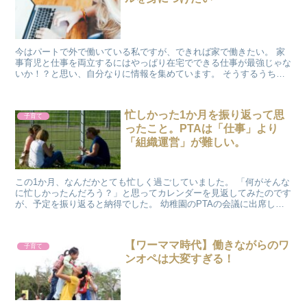
今はパートで外で働いている私ですが、できれば家で働きたい。 家
事育児と仕事を両立するにはやっぱり在宅でできる仕事が最強じゃな
いか！？と思い、自分なりに情報を集めています。 そうするうち
に、「在宅勤務と相性がいいのはやっぱりIT...
忙しかった1か月を振り返って思
子育て
ったこと。PTAは「仕事」より
「組織運営」が難しい。
この1か月、なんだかとても忙しく過ごしていました。 「何がそんな
に忙しかったんだろう？」と思ってカレンダーを見返してみたのです
が、予定を振り返ると納得でした。 幼稚園のPTAの会議に出席した
り、PTAの書類を作成したり、資料を...
【ワーママ時代】働きながらのワ
子育て
ンオペは大変すぎる！